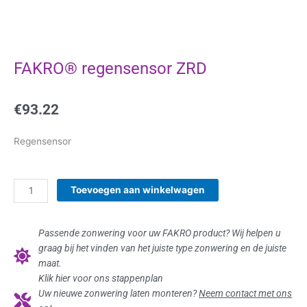
FAKRO® regensensor ZRD
€
93.22
Regensensor
FAKRO®
Toevoegen aan winkelwagen
regensensor
ZRD
aantal
Passende zonwering voor uw FAKRO product? Wij helpen u
graag bij het vinden van het juiste type zonwering en de juiste
maat.
Klik hier voor ons stappenplan
Uw nieuwe zonwering laten monteren?
Neem contact met ons