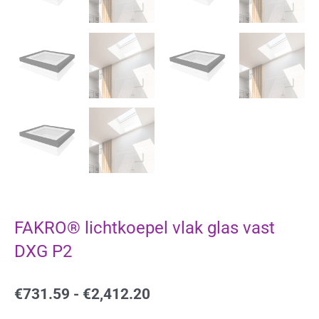
FAKRO® lichtkoepel vlak glas vast
DXG P2
Prijsklasse:
€
731.59
-
€
2,412.20
€731.59