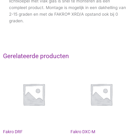
lichtkoepel met vlak glas is snel te monteren als één
compleet product. Montage is mogelijk in een dakhelling van
2-15 graden en met de FAKRO® XRD/A opstand ook bij 0
graden.
Gerelateerde producten
Prijsklasse:
Prijsklasse:
Dit
Dit
€1,915.67
€748.07
product
product
tot
tot
heeft
heeft
€2,243.78
€2,103.04
meerdere
meerdere
variaties.
variaties.
Deze
Deze
optie
optie
kan
kan
gekozen
gekozen
worden
worden
Fakro DRF
Fakro DXC-M
op
op