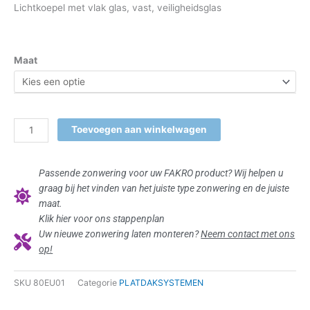
tot
Lichtkoepel met vlak glas, vast, veiligheidsglas
€2,412.20
FAKRO®
Maat
lichtkoepel
vlak
glas
vast
DXG
Toevoegen aan winkelwagen
P2
aantal
Passende zonwering voor uw FAKRO product? Wij helpen u
graag bij het vinden van het juiste type zonwering en de juiste
maat.
Klik hier voor ons stappenplan
Uw nieuwe zonwering laten monteren?
Neem contact met ons
op!
SKU
80EU01
Categorie
PLATDAKSYSTEMEN