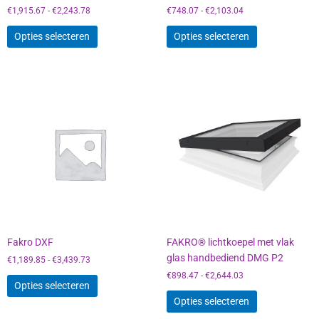
de
de
€
1,915.67
-
€
2,243.78
€
748.07
-
€
2,103.04
productpagina
productpagin
Opties selecteren
Opties selecteren
Prijsklasse:
Prijsklasse:
Dit
Dit
€1,189.85
€898.47
product
product
tot
tot
heeft
heeft
€3,439.73
€2,644.03
meerdere
meerdere
variaties.
variaties.
Deze
Deze
optie
optie
kan
kan
gekozen
gekozen
worden
worden
Fakro DXF
FAKRO® lichtkoepel met vlak
op
op
glas handbediend DMG P2
de
de
€
1,189.85
-
€
3,439.73
productpagina
productpagin
€
898.47
-
€
2,644.03
Opties selecteren
Opties selecteren