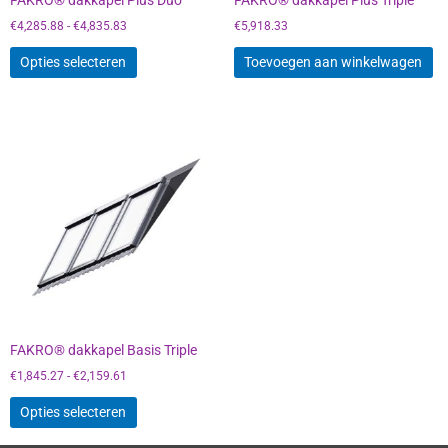
FAKRO® dakkapel Plus Duo
FAKRO® dakkapel Plus Triple
op
de
€
4,285.88
-
€
4,835.83
€
5,918.33
productpagina
Opties selecteren
Toevoegen aan winkelwagen
Prijsklasse:
Dit
€1,845.27
product
tot
heeft
€2,159.61
meerdere
variaties.
Deze
optie
kan
gekozen
worden
FAKRO® dakkapel Basis Triple
op
de
€
1,845.27
-
€
2,159.61
productpagina
Opties selecteren