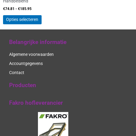
Handbediend
de
productpagina
€
74.81
-
€
185.95
Opties selecteren
Belangrijke informatie
Algemene voorwaarden
Accountgegevens
Contact
Producten
Fakro hofleverancier