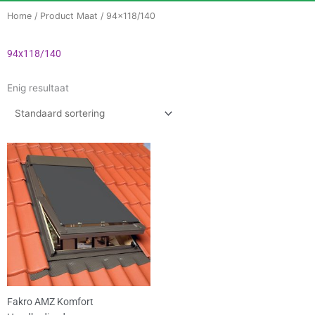
Home
/ Product Maat / 94x118/140
94x118/140
Enig resultaat
Prijsklasse:
Dit
€74.81
product
tot
heeft
€185.95
meerdere
variaties.
Deze
optie
kan
gekozen
worden
Fakro AMZ Komfort
op